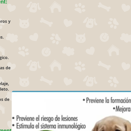
nt:
eros y
s.
gico.
as de
laje,
leto.
os de
ment: